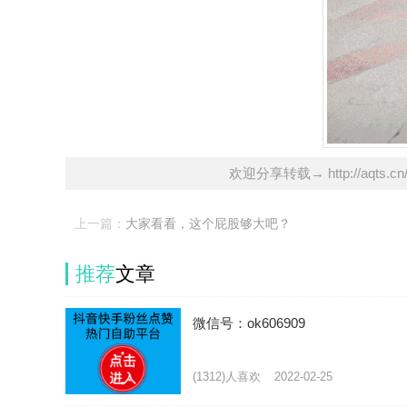
欢迎分享转载→ http://aqts.cn/ji
上一篇：
大家看看，这个屁股够大吧？
推荐
文章
微信号：ok606909
(1312)人喜欢
2022-02-25