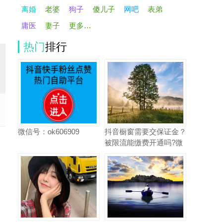
离婚
老婆
狗子
傻儿子
网吧
表弟
庸医
妻子
更多…
热门
排行
微信号：ok606909
抖音橱窗需要交保证金？
被限流能缴费开通吗?微
信号投票微博小红书视频
号快手抖音刷粉丝点赞