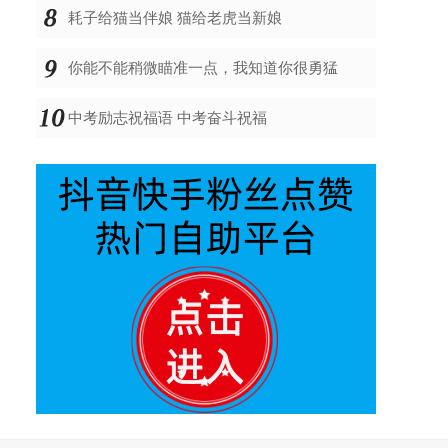
耗子给猫当伴娘 猫给老虎当新娘
你能不能稍微瞄准一点，我知道你很勇猛
中考励志祝福语 中考奋斗祝福