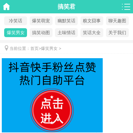
搞笑君
冷笑话
爆笑萌宠
幽默笑话
糗文囧事
聊天趣图
爆笑男女
搞笑动图
土味情话
笑话大全
关于我们
当前位置：
首页
>
爆笑男女
>