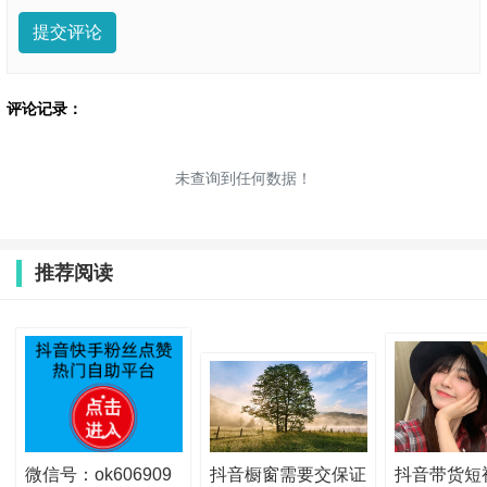
提交评论
评论记录：
未查询到任何数据！
推荐阅读
微信号：ok606909
抖音橱窗需要交保证
抖音带货短