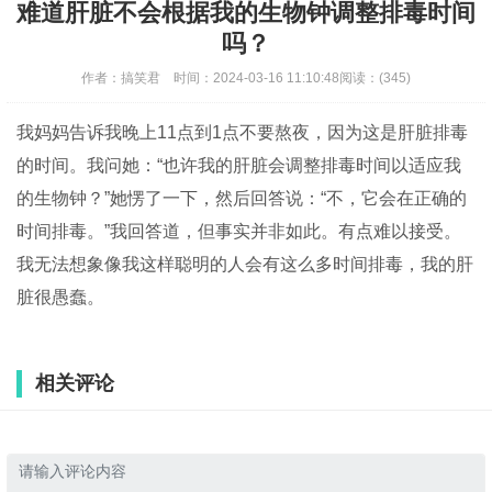
难道肝脏不会根据我的生物钟调整排毒时间
吗？
作者：
搞笑君
时间：
2024-03-16 11:10:48
阅读：
(345)
我
妈妈
告诉
我
晚上11点到1点
不要熬夜，因为这
是肝脏排毒
的时间。我问
她
：“
也许我的
肝脏
会
调整排毒时间
以适应我
的生物钟
？”她愣了一
下，然后
回答
说
：“不
，它
会在正确的
时间
排
毒
。”
我回答道，但事实并非如此。
有点难以接受
。
我无法
想象
像
我这
样
聪明的人
会
有
这么
多时间排毒，我
的肝
脏
很愚蠢
。
相关评论