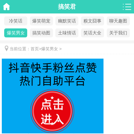
搞笑君
冷笑话
爆笑萌宠
幽默笑话
糗文囧事
聊天趣图
爆笑男女
搞笑动图
土味情话
笑话大全
关于我们
当前位置：
首页
>
爆笑男女
>