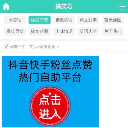
搞笑君
冷笑话
爆笑萌宠
幽默笑话
糗文囧事
聊天趣图
爆笑男女
搞笑动图
土味情话
笑话大全
关于我们
当前位置：
首页
>
爆笑萌宠
>