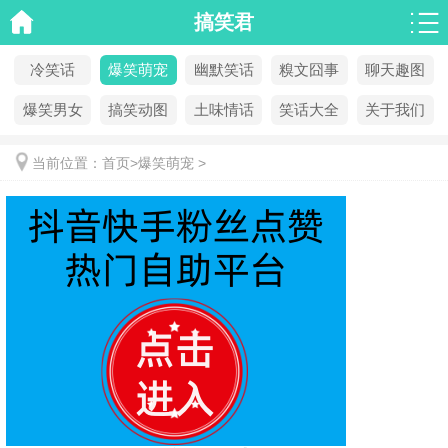
搞笑君
冷笑话
爆笑萌宠
幽默笑话
糗文囧事
聊天趣图
爆笑男女
搞笑动图
土味情话
笑话大全
关于我们
当前位置：
首页
>
爆笑萌宠
>